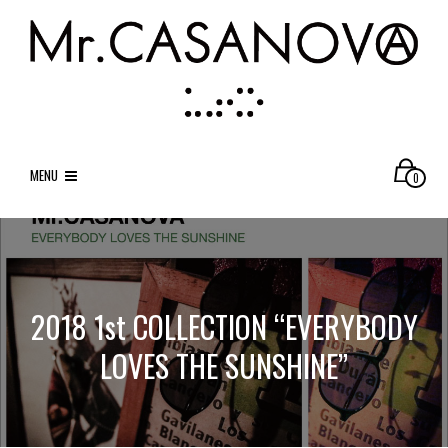
MENU
0
2018 1st COLLECTION “EVERYBODY
LOVES THE SUNSHINE”