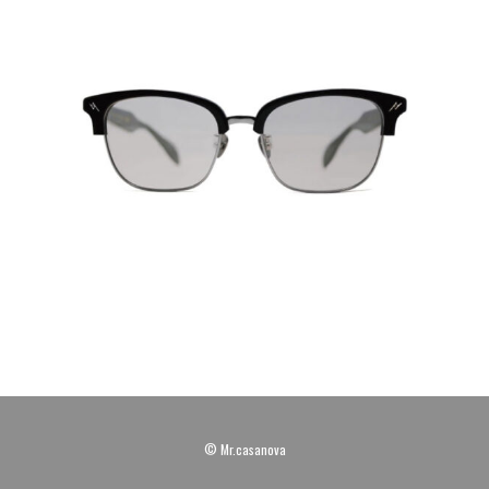
© Mr.casanova