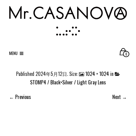
MENU
0
Published
2024年5月12日
. Size:
1024 × 1024
in
STOMP4 / Black×Silver / Light Gray Lens
← Previous
Next →