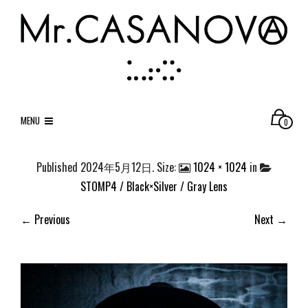
MENU
0
Published
2024年5月12日
. Size:
1024 × 1024
in
STOMP4 / Black×Silver / Gray Lens
← Previous
Next →