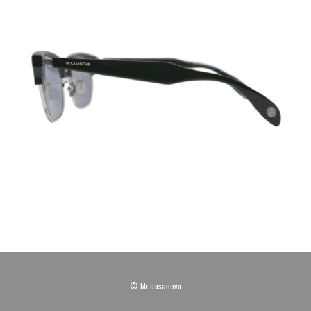
© Mr.casanova