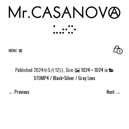
MENU
0
Published
2024年5月12日
. Size:
1024 × 1024
in
STOMP4 / Black×Silver / Gray Lens
← Previous
Next →