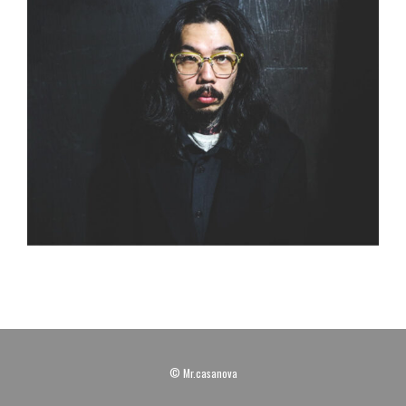
© Mr.casanova