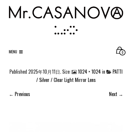
MENU
0
Published
2025年10月11日
. Size:
1024 × 1024
in
PATTI
/ Silver / Clear Light Mirror Lens
← Previous
Next →