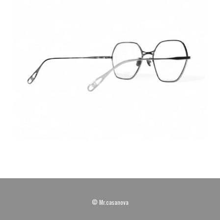
© Mr.casanova