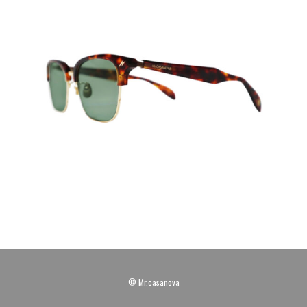
© Mr.casanova