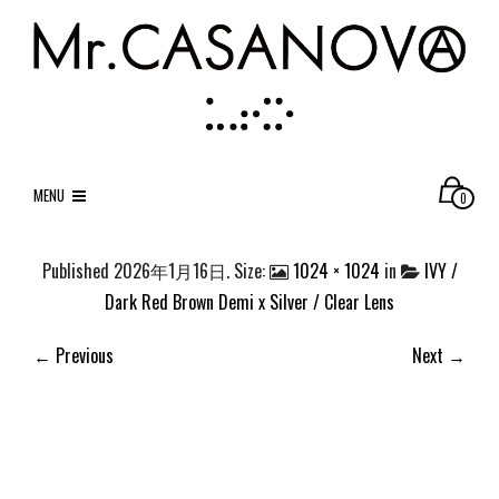
MENU
0
Published
2026年1月16日
. Size:
1024 × 1024
in
IVY /
Dark Red Brown Demi x Silver / Clear Lens
← Previous
Next →