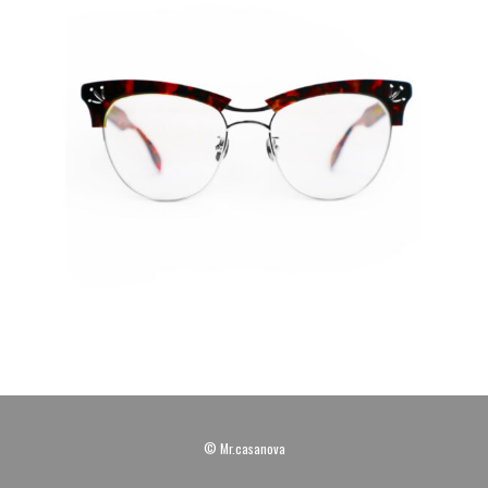
© Mr.casanova