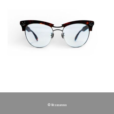
© Mr.casanova