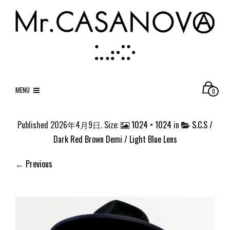
MENU
0
Published
2026年4月9日
. Size:
1024 × 1024
in
S.C.S /
Dark Red Brown Demi / Light Blue Lens
← Previous