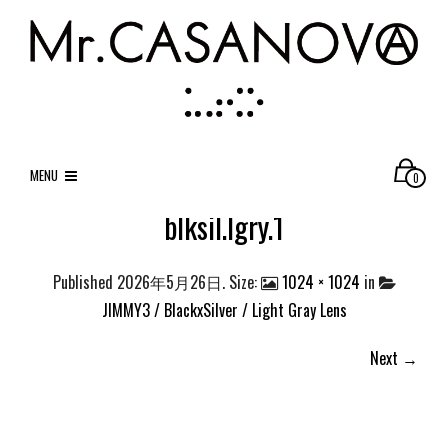
MENU
0
blksil.lgry.1
Published
2026年5月26日
. Size:
1024 × 1024
in
JIMMY3 / BlackxSilver / Light Gray Lens
Next →