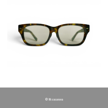
© Mr.casanova