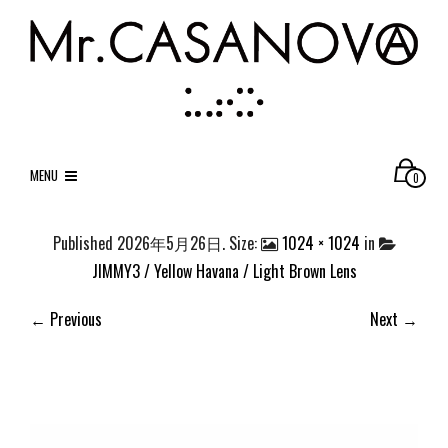
MENU
0
Published
2026年5月26日
. Size:
1024 × 1024
in
JIMMY3 / Yellow Havana / Light Brown Lens
← Previous
Next →