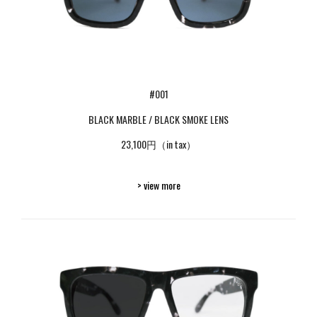
#001
BLACK MARBLE / BLACK SMOKE LENS
23,100円（in tax）
> view more