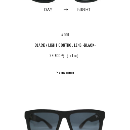
#001
BLACK / LIGHT CONTROL LENS -BLACK-
29,700円（in tax）
> view more