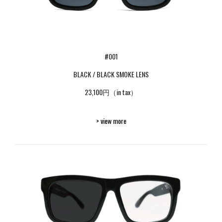
#001
BLACK / BLACK SMOKE LENS
23,100円（in tax）
> view more