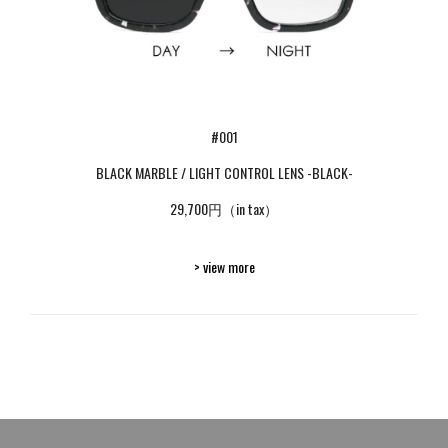
#001
BLACK MARBLE / LIGHT CONTROL LENS -BLACK-
29,700円（in tax）
> view more