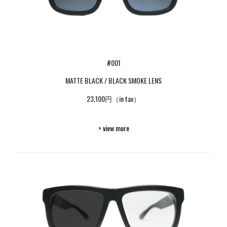
#001
MATTE BLACK / BLACK SMOKE LENS
23,100円（in tax）
> view more