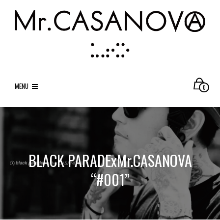
MENU
0
BLACK PARADExMr.CASANOVA
“#001”