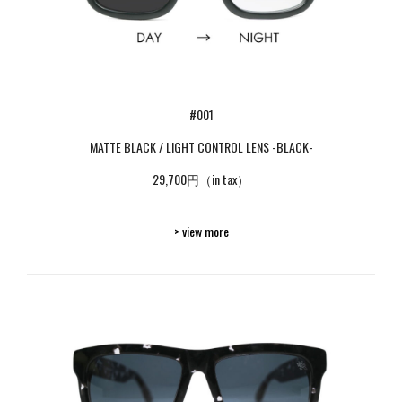
#001
MATTE BLACK / LIGHT CONTROL LENS -BLACK-
29,700円（in tax）
> view more