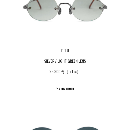
D.T.U
SILVER / LIGHT GREEN LENS
25,300円（in tax）
> view more