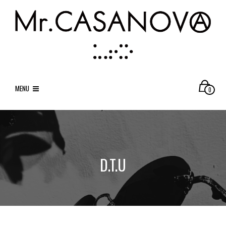
MENU
0
D.T.U