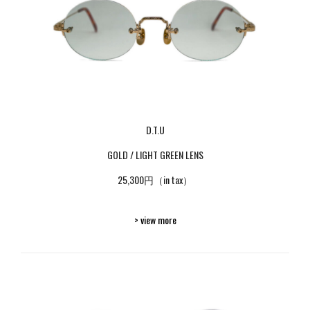
D.T.U
GOLD / LIGHT GREEN LENS
25,300円（in tax）
> view more