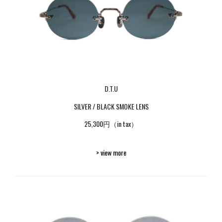
D.T.U
SILVER / BLACK SMOKE LENS
25,300円（in tax）
> view more