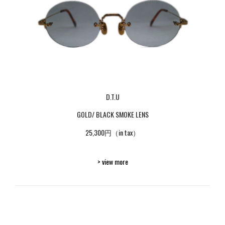
D.T.U
GOLD/ BLACK SMOKE LENS
25,300円（in tax）
> view more