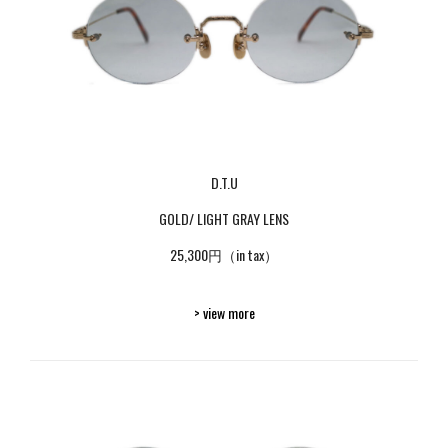
D.T.U
GOLD/ LIGHT GRAY LENS
25,300円（in tax）
> view more