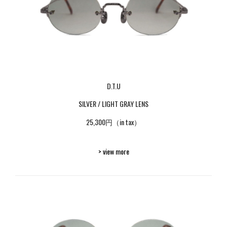
D.T.U
SILVER / LIGHT GRAY LENS
25,300円（in tax）
> view more