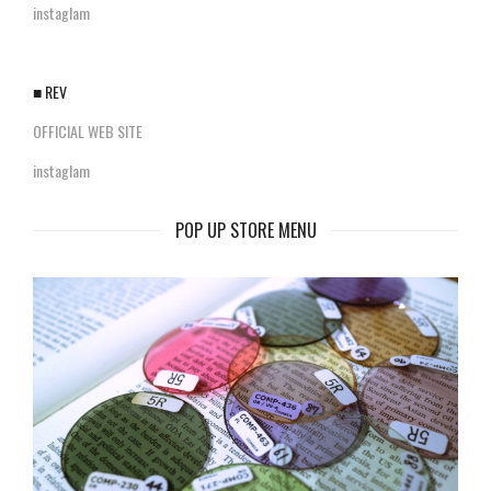
instaglam
■ REV
OFFICIAL WEB SITE
instaglam
POP UP STORE MENU