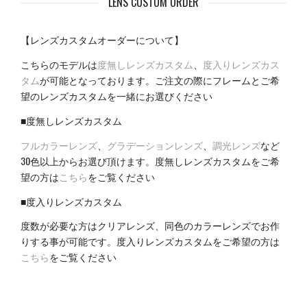
LENS CUSTOM ORDER
【レンズカスタムオーダーについて】
こちらのモデルは
度無しレンズカスタム
、
度入りレンズカス
タム
が可能となっております。ご注文の際にフレームとご希
望のレンズカスタムを一緒にお選びください
■度無しレンズカスタム
フルカラーレンズ
、
グラデーションレンズ
、
調光レンズ
など
30色以上からお選び頂けます。度無しレンズカスタムをご希
望の方は
こちら
をご覧ください
■度入りレンズカスタム
度数が必要な方はクリアレンズ、同色のカラーレンズでお作
りする事が可能です。度入りレンズカスタムをご希望の方は
こちら
をご覧ください