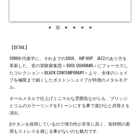
【DETAIL】
1990年代後半に、それまでのSOUL、HIP HOP、JAZZのあり方を
革新した、音の実験家集団＜SOUL QUARIANS＞にフォーカスし
たコレクション＜BLACK CONTEMPORARY＞より、全体のシェイ
プを極限まで細くしたボストンシェイプが特徴のメタルモデ
ル。
オールメタルで仕上げミニマルな雰囲気ながらも、ブリッジ
とリムのカラーリングを2トーンにする事で遊び心と武骨さを
演出。
βチタンを採用しているので弾力性が非常に高く、長時間の着
用もストレスを感じる事がないのも魅力です。