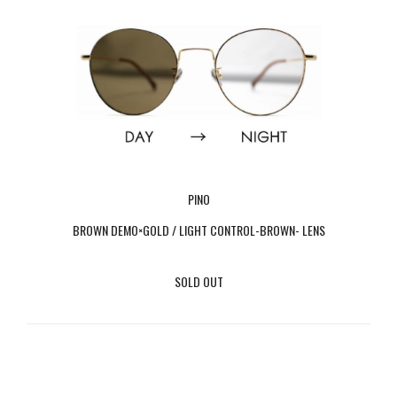
PINO
BROWN DEMO×GOLD / LIGHT CONTROL-BROWN- LENS
SOLD OUT