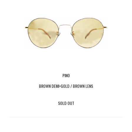
PINO
BROWN DEMI×GOLD / BROWN LENS
SOLD OUT