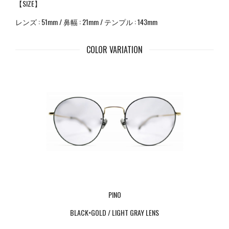
【SIZE】
レンズ : 51mm / 鼻幅 : 21mm / テンプル : 143mm
COLOR VARIATION
PINO
BLACK×GOLD / LIGHT GRAY LENS