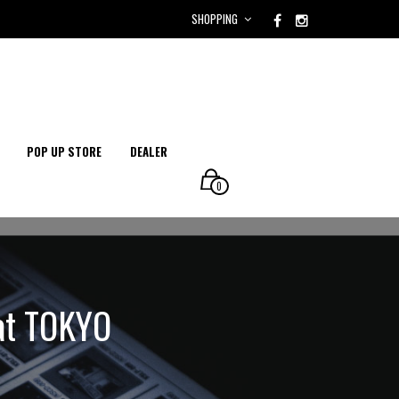
SHOPPING
POP UP STORE
DEALER
0
at TOKYO