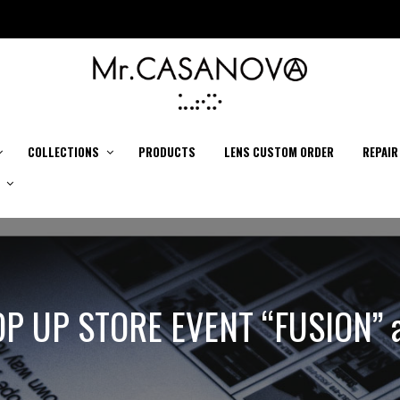
COLLECTIONS
PRODUCTS
LENS CUSTOM ORDER
REPAIR
OP UP STORE EVENT “FUSION” 