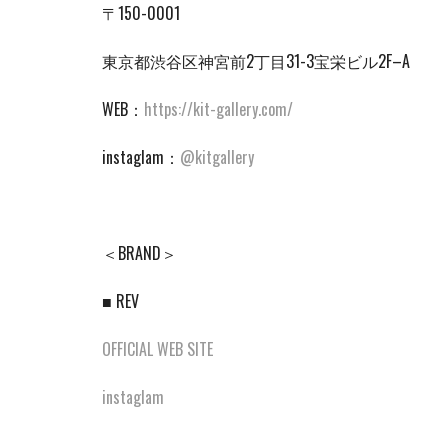
〒150-0001
東京都渋谷区神宮前2丁目31-3宝栄ビル2F–A
WEB：
https://kit-gallery.com/
instaglam：
@kitgallery
＜BRAND＞
■ REV
OFFICIAL WEB SITE
instaglam