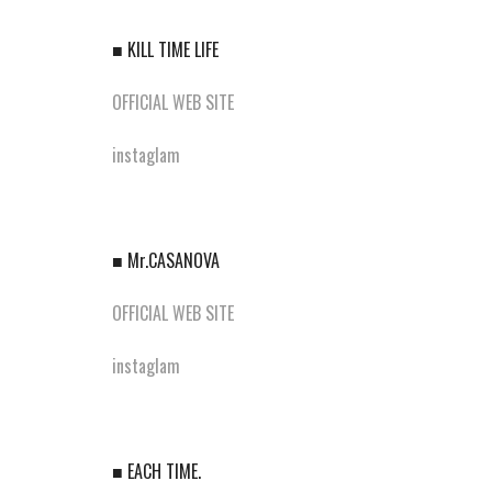
■ KILL TIME LIFE
OFFICIAL WEB SITE
instaglam
■ Mr.CASANOVA
OFFICIAL WEB SITE
instaglam
■ EACH TIME.