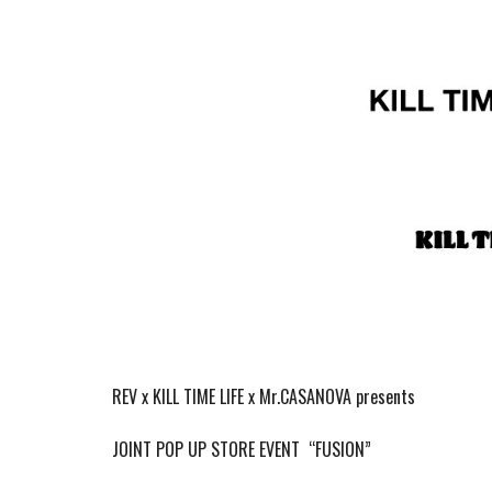
REV x KILL TIME LIFE x Mr.CASANOVA presents
JOINT POP UP STORE EVENT
“FUSION”