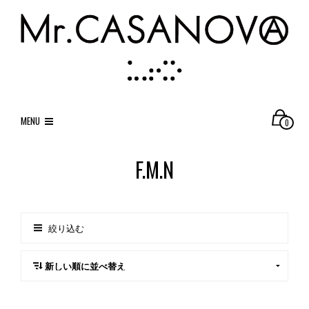
MENU
0
F.M.N
絞り込む