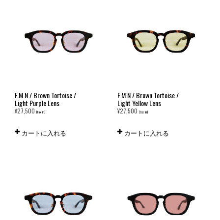
F.M.N / Brown Tortoise /
F.M.N / Brown Tortoise /
Light Purple Lens
Light Yellow Lens
¥
27,500
¥
27,500
(tax in)
(tax in)
カートに入れる
カートに入れる