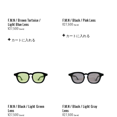
F.M.N / Brown Tortoise /
F.M.N / Black / Pink Lens
Light Blue Lens
¥
27,500
(tax in)
¥
27,500
(tax in)
カートに入れる
カートに入れる
F.M.N / Black / Light Green
F.M.N / Black / Light Gray
Lens
Lens
¥
27,500
¥
27,500
(tax in)
(tax in)