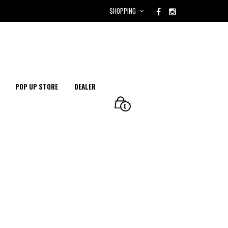
SHOPPING
POP UP STORE
DEALER
0