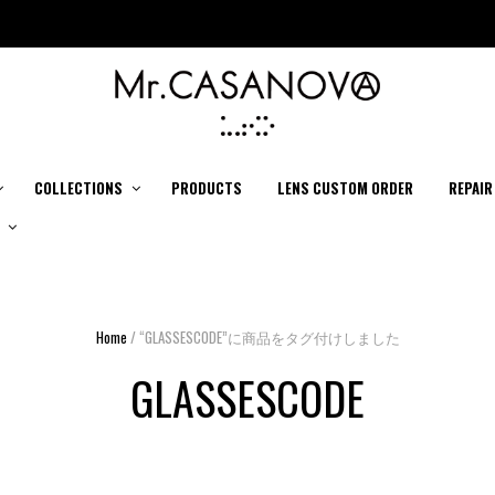
COLLECTIONS
PRODUCTS
LENS CUSTOM ORDER
REPAIR
Home
/ “GLASSESCODE”に商品をタグ付けしました
GLASSESCODE