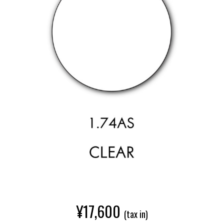
¥
17,600
(tax in)