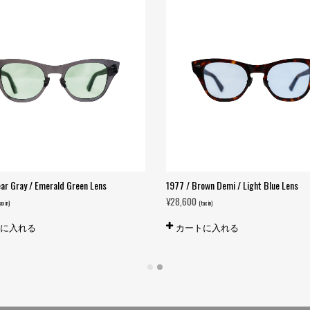
ear Gray / Emerald Green Lens
1977 / Brown Demi / Light Blue Lens
¥
28,600
ax in)
(tax in)
トに入れる
カートに入れる