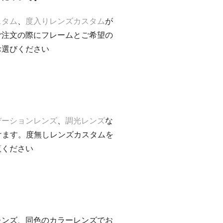
スタム
、
度入りレンズカスタム
が
ご注文の際にフレームとご希望の
お選びください
デーションレンズ
、
調光レンズ
な
けます。度無しレンズカスタムを
覧ください
レンズ、同色のカラーレンズでお