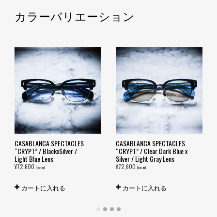
カラーバリエーション
CASABLANCA SPECTACLES
CASABLANCA SPECTACLES
“CRYPT” / BlackxSilver /
“CRYPT” / Clear Dark Blue x
Light Blue Lens
Silver / Light Gray Lens
¥
72,600
¥
72,600
(tax in)
(tax in)
カートに入れる
カートに入れる