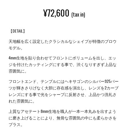
¥
72,600
(tax in)
【DETAIL】
天地幅を広く設定したクラシカルなシェイプが特徴のブロウ
モデル。
4mm生地を貼り合わせてフロントにボリュームを出し、エッ
ジを付けたカッティングにする事で、渋くなりすぎず上品な
雰囲気に。
フロントエンド、テンプルにはヘキサゴンのシルバー925パー
ツが輝きさりげなく大胆に存在感を演出し、レンズを2カーブ
レンズにする事で光をシャープに反射させ、上品かつ洗礼さ
れた雰囲気に。
上質なアセテート8mm生地を職人が一本一本丸みを出すよう
に磨き上げることにより、無骨な雰囲気の中にも柔らかさを
プラス。