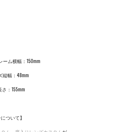
レーム横幅：150mm
ズ縦幅：48mm
長さ：
155mm
ーについて】
スタム
、
度入りレンズカスタム
が