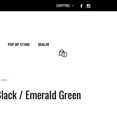
SHOPPING
POP UP STORE
DEALER
0
n Lens
ack / Emerald Green