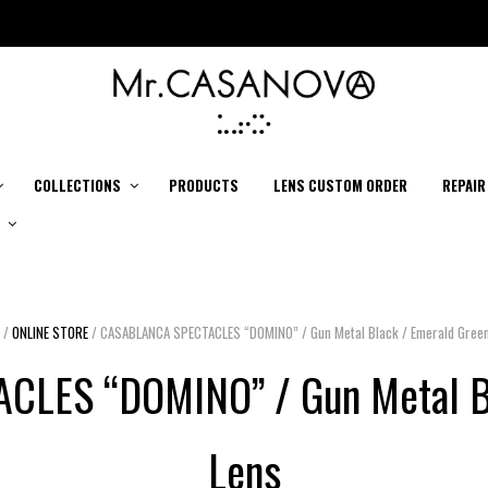
COLLECTIONS
PRODUCTS
LENS CUSTOM ORDER
REPAIR
/
ONLINE STORE
/ CASABLANCA SPECTACLES “DOMINO” / Gun Metal Black / Emerald Gree
LES “DOMINO” / Gun Metal Bl
Lens