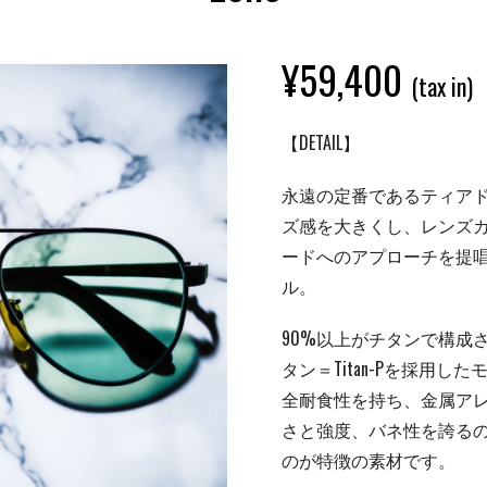
¥
59,400
(tax in)
【DETAIL】
永遠の定番であるティア
ズ感を大きくし、レンズ
ードへのアプローチを提
ル。
90%以上がチタンで構成
タン＝Titan-Pを採用
全耐食性を持ち、金属ア
さと強度、バネ性を誇る
のが特徴の素材です。