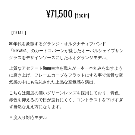
¥
71,500
(tax in)
【DETAIL】
90年代を象徴するグランジ・オルタナティブバンド
「NIRVANA」のカートコバーンが愛したオーバルシェイプサン
グラスをデザインソースにしたネオグランジモデル。
上質なアセテート8mm生地を職人が一本一本丸みを出すよう
に磨き上げ、フレームカーブをフラットにする事で無骨な空
気感の中にも洗礼された上品な空気感を演出。
こちらは濃度の濃いグリーンレンズを採用しており、青色、
赤色を抑えるので目が疲れにくく、コントラストを下げすぎ
ず自然な見え方になります。
＊度入り対応モデル