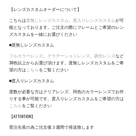
【レンズカスタムオーダーについて】
こちらは
度無しレンズカスタム
、
度入りレンズカスタム
が可
能となっております。ご注文の際にフレームとご希望のレン
ズカスタムを一緒にお選びください
■度無しレンズカスタム
フルカラーレンズ
、
グラデーションレンズ
、
調光レンズ
など
30色以上からお選び頂けます。度無しレンズカスタムをご希
望の方は
こちら
をご覧ください
■度入りレンズカスタム
度数が必要な方はクリアレンズ、同色のカラーレンズでお作
りする事が可能です。度入りレンズカスタムをご希望の方は
こちら
をご覧ください
【ATTENTION】
受注生産の為ご注文後３週間で発送致します