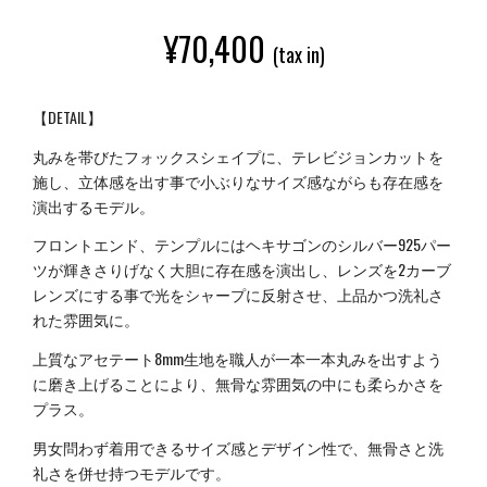
¥
70,400
(tax in)
【DETAIL】
丸みを帯びたフォックスシェイプに、テレビジョンカットを
施し、立体感を出す事で小ぶりなサイズ感ながらも存在感を
演出するモデル。
フロントエンド、テンプルにはヘキサゴンのシルバー925パー
ツが輝きさりげなく大胆に存在感を演出し、レンズを2カーブ
レンズにする事で光をシャープに反射させ、上品かつ洗礼さ
れた雰囲気に。
上質なアセテート8mm生地を職人が一本一本丸みを出すよう
に磨き上げることにより、無骨な雰囲気の中にも柔らかさを
プラス。
男女問わず着用できるサイズ感とデザイン性で、無骨さと洗
礼さを併せ持つモデルです。