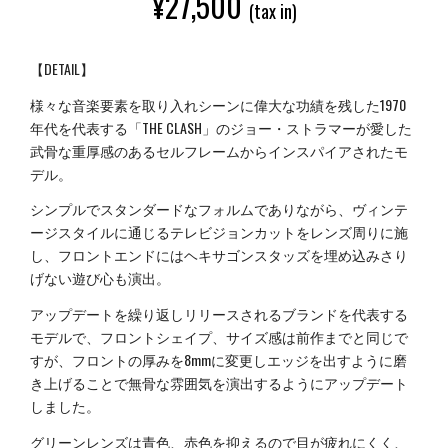
¥
27,500
(tax in)
【DETAIL】
様々な音楽要素を取り入れシーンに偉大な功績を残した1970
年代を代表する「THE CLASH」のジョー・ストラマーが愛した
武骨な重厚感のあるセルフレームからインスパイアされたモ
デル。
シンプルでスタンダードなフォルムでありながら、ヴィンテ
ージスタイルに通じるテレビジョンカットをレンズ周りに施
し、フロントエンドにはヘキサゴンスタッズを埋め込みさり
げない遊び心も演出。
アップデートを繰り返しリリースされるブランドを代表する
モデルで、フロントシェイプ、サイズ感は前作までと同じで
すが、フロントの厚みを8mmに変更しエッジを出すように磨
き上げることで無骨な雰囲気を演出するようにアップデート
しました。
グリーンレンズは青色、赤色を抑えるので目が疲れにくく、