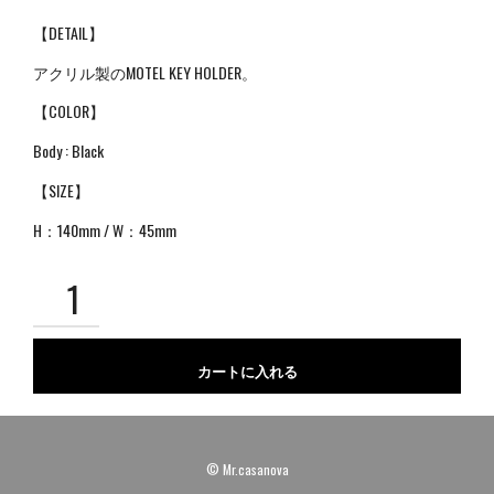
【DETAIL】
アクリル製のMOTEL KEY HOLDER。
【COLOR】
Body : Black
【SIZE】
H：140mm / W：45mm
カートに入れる
© Mr.casanova