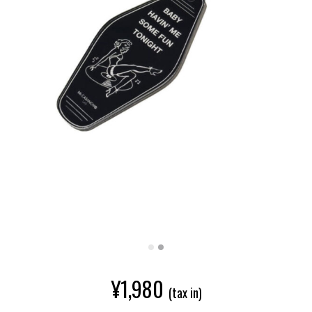
¥
1,980
(tax in)