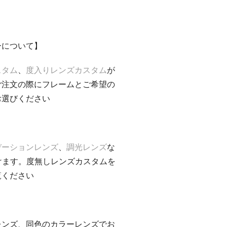
ーについて】
スタム
、
度入りレンズカスタム
が
ご注文の際にフレームとご希望の
お選びください
デーションレンズ
、
調光レンズ
な
けます。度無しレンズカスタムを
覧ください
レンズ、同色のカラーレンズでお