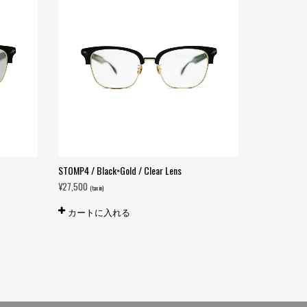
STOMP4 / Black×Gold / Clear Lens
STOMP4 / Bla
Black-
¥
27,500
(tax in)
¥
34,100
(tax in)
カートに入れる
カートに