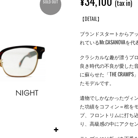
¥
34,100
(tax in)
SOLD OUT
【DETAIL】
ブランドスタートからア
れているMr.CASANOVA
クラシカルな趣が漂うブロウ
良き時代の不良が愛した
に蘇らせた「THE CRAM
たモデルです。
遺物でしかなかったヴィ
た功績をコフィン＝棺を
プ、フロントリムに打ち
り、高級感の中にアクセ