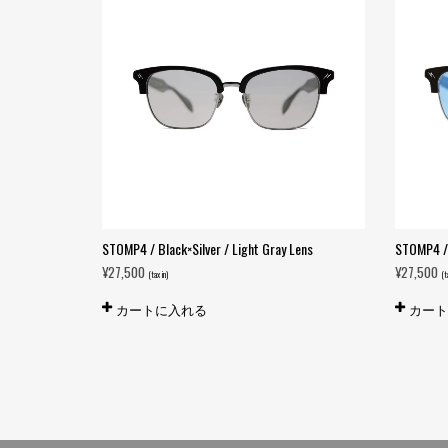
STOMP4 / Black×Silver / Light Gray Lens
STOMP4 / 
¥
27,500
¥
27,500
(tax in)
(t
カートに入れる
カー