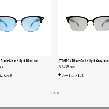
Black×Silver / Light Blue Lens
STOMP4 / Black×Gold / Light Gray Lens
¥
27,500
ax in)
(tax in)
トに入れる
カートに入れる