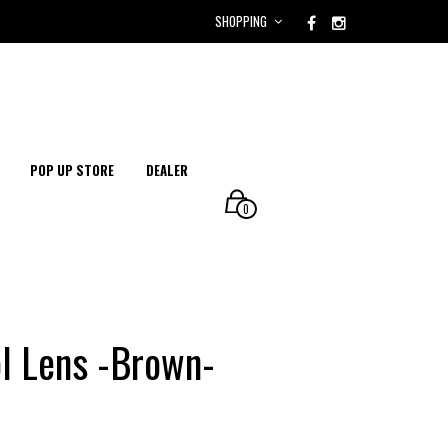
SHOPPING
POP UP STORE
DEALER
0
l Lens -Brown-