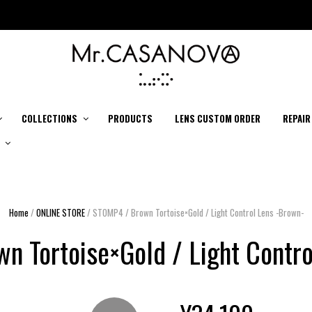
COLLECTIONS
PRODUCTS
LENS CUSTOM ORDER
REPAIR
Home
/
ONLINE STORE
/ STOMP4 / Brown Tortoise×Gold / Light Control Lens -Brown-
n Tortoise×Gold / Light Contro