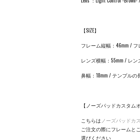
Lens ：Light Control -Brown-
【SIZE】
フレーム縦幅：46mm / フ
レンズ横幅：55mm / レン
鼻幅：
18mm /
テンプルの
【ノーズパッドカスタム
こちらは
ノーズパッドカ
ご注文の際にフレームと
選びください