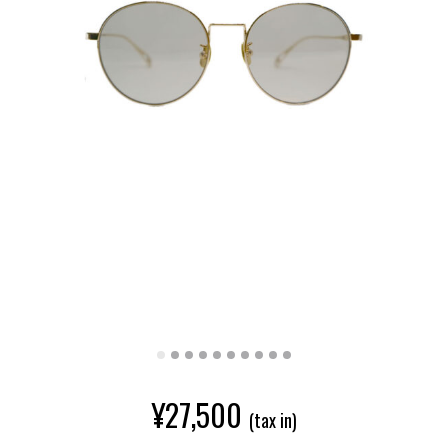
¥
27,500
(tax in)