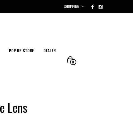
SHOPPING
POP UP STORE
DEALER
0
e Lens