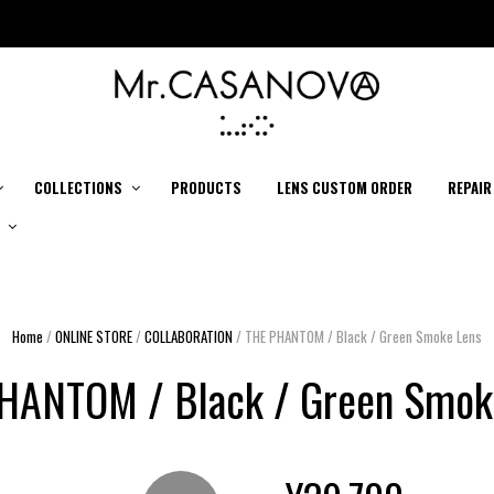
COLLECTIONS
PRODUCTS
LENS CUSTOM ORDER
REPAIR
Home
/
ONLINE STORE
/
COLLABORATION
/ THE PHANTOM / Black / Green Smoke Lens
HANTOM / Black / Green Smok