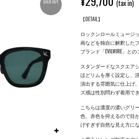
¥
29,700
(tax in)
SOLD OUT
【DETAIL】
ロックンロールミュージ
画などを独自に解釈した
ブランド「EVILWIRE」
スタンダードなスクエアシ
ほどリムを厚く設定し、
演出する雰囲気に仕上げ
ズ感は性別問わず着用で
こちらは濃度の濃いグリ
色、赤色を抑えるので目
げすぎず自然な見え方に