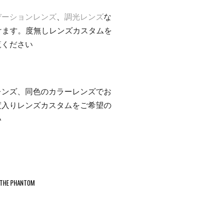
デーションレンズ
、
調光レンズ
な
けます。度無しレンズカスタムを
覧ください
レンズ、同色のカラーレンズでお
度入りレンズカスタムをご希望の
い
THE PHANTOM