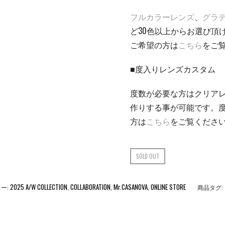
フルカラーレンズ
、
グラ
ど30色以上からお選び頂
ご希望の方は
こちら
をご
■度入りレンズカスタム
度数が必要な方はクリア
作りする事が可能です。
方は
こちら
をご覧くださ
SOLD OUT
2025 A/W COLLECTION
COLLABORATION
Mr.CASANOVA
ONLINE STORE
ー:
,
,
,
商品タグ: