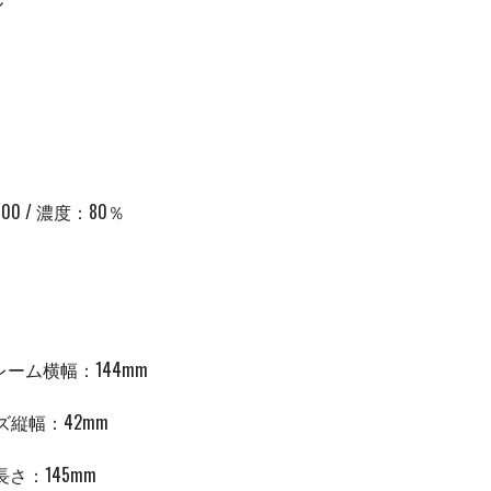
ル
/ UV400 / 濃度：80％
レーム横幅：144mm
ズ縦幅：42mm
長さ：
145mm