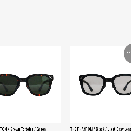
SO
OM / Brown Tortoise / Green
THE PHANTOM / Black / Light Gray Len