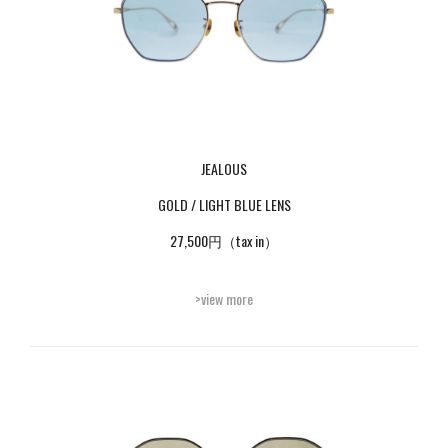
JEALOUS
GOLD / LIGHT BLUE LENS
27,500円（tax in）
>view more