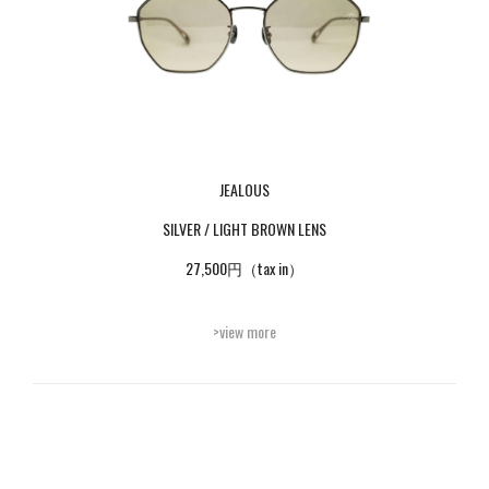
JEALOUS
SILVER / LIGHT BROWN LENS
27,500円（tax in）
>view more