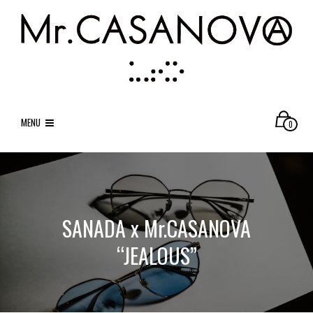
MENU
0
SANADA x Mr.CASANOVA
“JEALOUS”