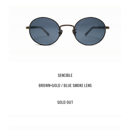
SENCIBLE
BROWN×GOLD / BLUE SMOKE LENS
SOLD OUT