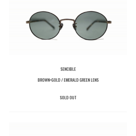
SENCIBLE
BROWN×GOLD / EMERALD GREEN LENS
SOLD OUT