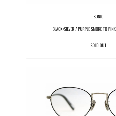
SONIC
BLACK×SILVER / PURPLE SMOKE TO PIN
SOLD OUT