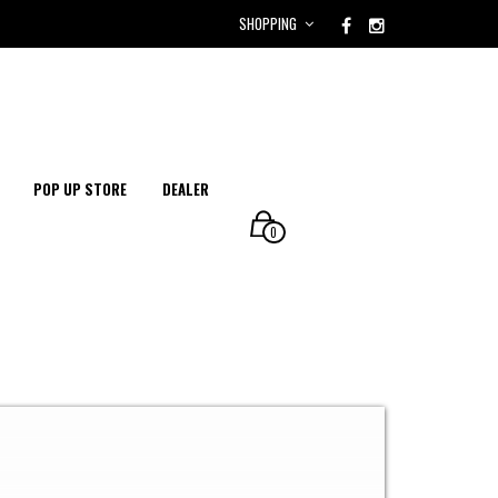
SHOPPING
POP UP STORE
DEALER
0