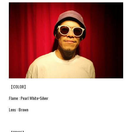
【COLOR】
Flame : Pearl White×Silver
Lens : Brown