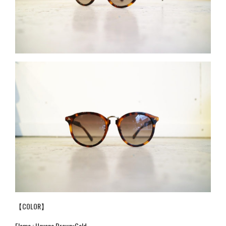
【COLOR】
Flame : Havana Brown×Gold