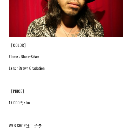
【COLOR】
Flame : Black×Silver
Lens : Brown Gradation
【PRICE】
17,000円+tax
WEB SHOPは
コチラ