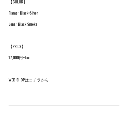
【COLOR】
Flame : Black×Silver
Lens : Black Smoke
【PRICE】
17,000円+tax
WEB SHOPは
コチラ
から