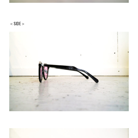
＜SIDE＞