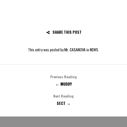
SHARE THIS POST
This entry was posted by
Mr. CASANOVA
in
NEWS
.
Previous Reading
← MUDDY
Next Reading
SECT →