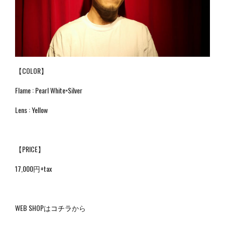
【COLOR】
Flame : Pearl White×Silver
Lens : Yellow
【PRICE】
17,000円+tax
WEB SHOPは
コチラ
から