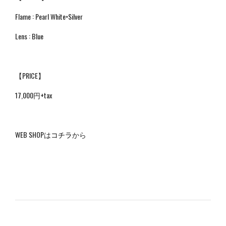
Flame : Pearl White×Silver
Lens : Blue
【PRICE】
17,000円+tax
WEB SHOPは
コチラ
から