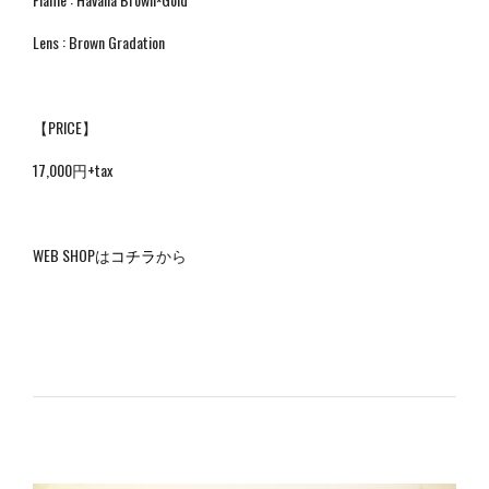
Lens : Brown Gradation
【PRICE】
17,000円+tax
WEB SHOPは
コチラ
から