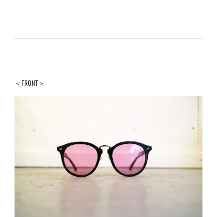
＜FRONT＞