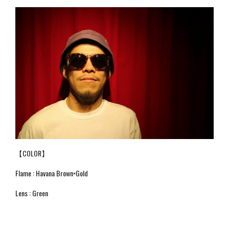
【COLOR】
Flame : Havana Brown×Gold
Lens : Green