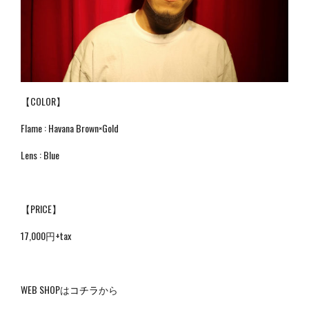
【COLOR】
Flame : Havana Brown×Gold
Lens : Blue
【PRICE】
17,000円+tax
WEB SHOPは
コチラ
から