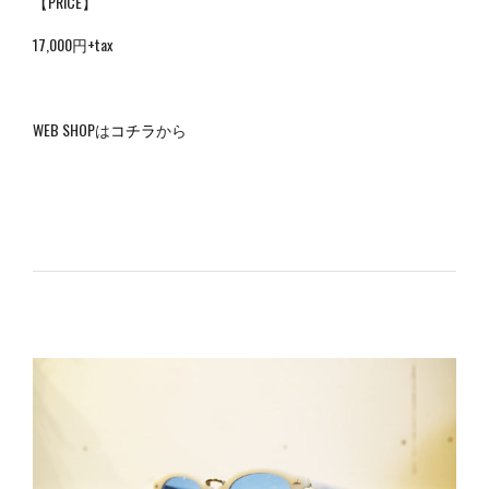
【PRICE】
17,000円+tax
WEB SHOPは
コチラ
から