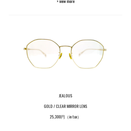
> view more
JEALOUS
GOLD / CLEAR MIRROR LENS
25,300円（in tax）