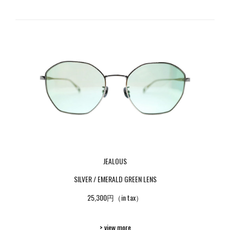
JEALOUS
SILVER / EMERALD GREEN LENS
25,300円（in tax）
> view more