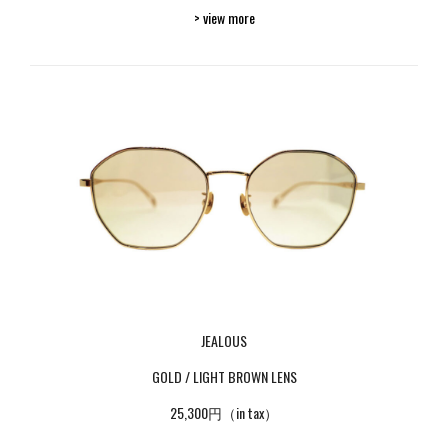
> view more
JEALOUS
GOLD / LIGHT BROWN LENS
25,300円（in tax）