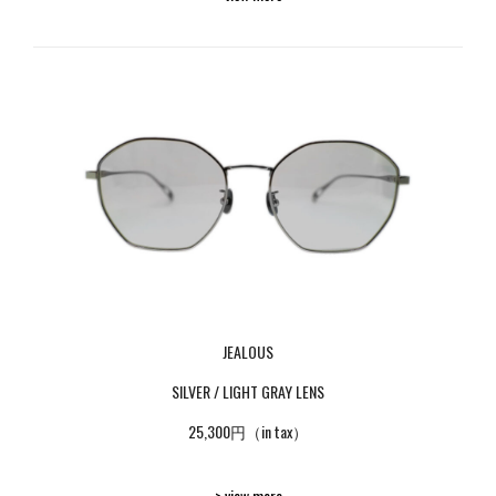
JEALOUS
SILVER / LIGHT GRAY LENS
25,300円（in tax）
> view more