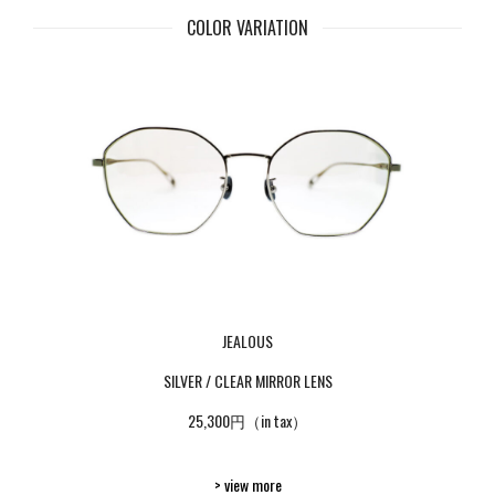
COLOR VARIATION
JEALOUS
SILVER / CLEAR MIRROR LENS
25,300円（in tax）
> view more