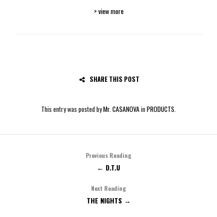
> view more
SHARE THIS POST
This entry was posted by
Mr. CASANOVA
in
PRODUCTS
.
Previous Reading
← D.T.U
Next Reading
THE NIGHTS →