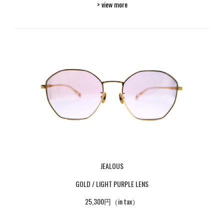
> view more
JEALOUS
GOLD / LIGHT PURPLE LENS
25,300円（in tax）