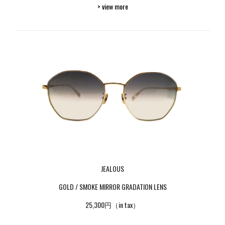
> view more
JEALOUS
GOLD / SMOKE MIRROR GRADATION LENS
25,300円（in tax）