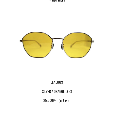
JEALOUS
SILVER / ORANGE LENS
25,300円（in tax）