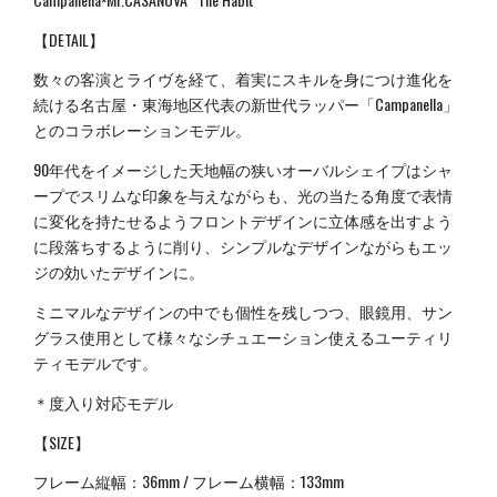
【DETAIL】
数々の客演とライヴを経て、着実にスキルを身につけ進化を
続ける名古屋・東海地区代表の新世代ラッパー「Campanella」
とのコラボレーションモデル。
90年代をイメージした天地幅の狭いオーバルシェイプはシャ
ープでスリムな印象を与えながらも、光の当たる角度で表情
に変化を持たせるようフロントデザインに立体感を出すよう
に段落ちするように削り、シンプルなデザインながらもエッ
ジの効いたデザインに。
ミニマルなデザインの中でも個性を残しつつ、眼鏡用、サン
グラス使用として様々なシチュエーション使えるユーティリ
ティモデルです。
＊度入り対応モデル
【SIZE】
フレーム縦幅：36mm / フレーム横幅：133mm