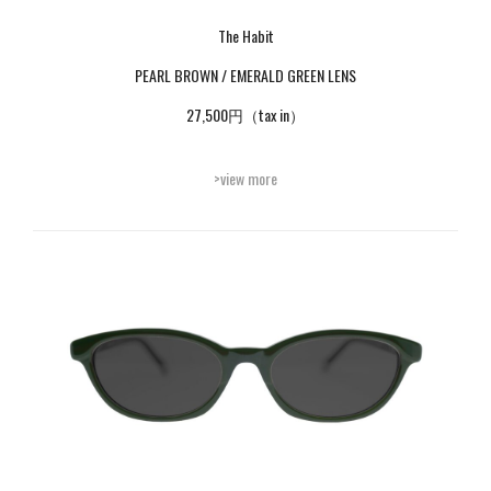
The Habit
PEARL BROWN / EMERALD GREEN LENS
27,500円（tax in）
>view more