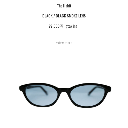
The Habit
BLACK / BLACK SMOKE LENS
27,500円（tax in）
>view more