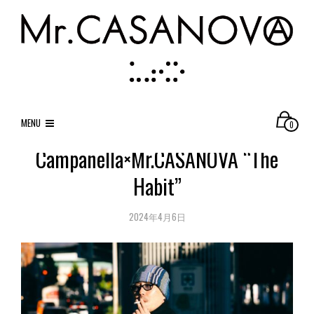
MENU
0
Campanella×Mr.CASANOVA “The
Habit”
2024年4月6日