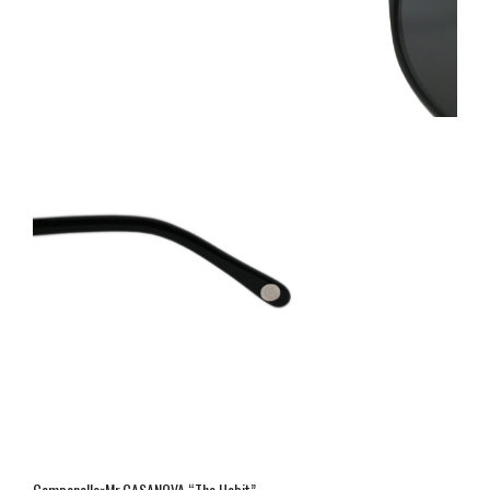
Campanella×Mr.CASANOVA “The Habit”