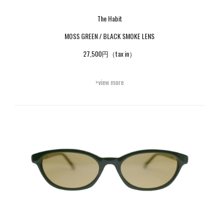
The Habit
MOSS GREEN / BLACK SMOKE LENS
27,500円（tax in）
>view more