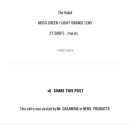
The Habit
MOSS GREEN / LIGHT ORANGE LENS
27,500円（tax in）
>view more
SHARE THIS POST
This entry was posted by
Mr. CASANOVA
in
NEWS
,
PRODUCTS
.