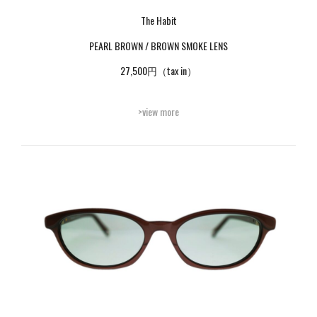
The Habit
PEARL BROWN / BROWN SMOKE LENS
27,500円（tax in）
>view more