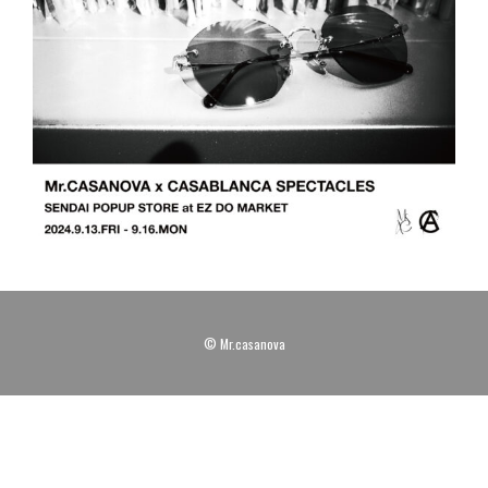
© Mr.casanova