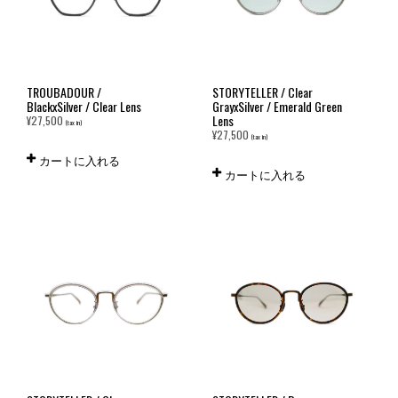
TROUBADOUR /
STORYTELLER / Clear
BlackxSilver / Clear Lens
GrayxSilver / Emerald Green
Lens
¥
27,500
(tax in)
¥
27,500
(tax in)
カートに入れる
カートに入れる