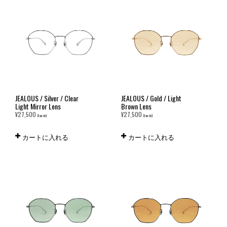
JEALOUS / Silver / Clear
JEALOUS / Gold / Light
Light Mirror Lens
Brown Lens
¥
27,500
¥
27,500
(tax in)
(tax in)
カートに入れる
カートに入れる