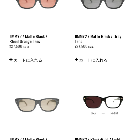
JIMMY2 / Matte Black /
JIMMY2 / Matte Black / Gray
Blood Orange Lens
Lens
¥
27,500
¥
27,500
(tax in)
(tax in)
カートに入れる
カートに入れる
JIMMY2 / Matte Black /
JIMMY2 / Black×Gold / Light