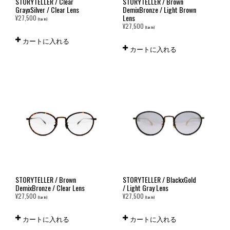
STORYTELLER / Clear
STORYTELLER / Brown
GrayxSilver / Clear Lens
DemixBronze / Light Brown
Lens
¥
27,500
(tax in)
¥
27,500
(tax in)
カートに入れる
カートに入れる
STORYTELLER / Brown
STORYTELLER / BlackxGold
DemixBronze / Clear Lens
/ Light Gray Lens
¥
27,500
¥
27,500
(tax in)
(tax in)
カートに入れる
カートに入れる