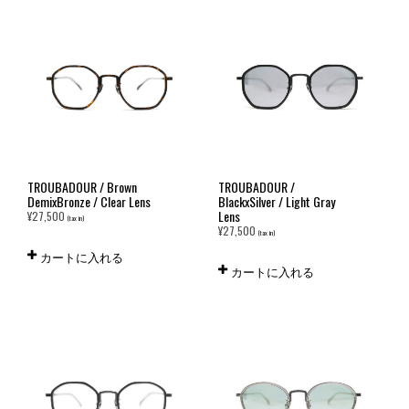
TROUBADOUR / Brown
TROUBADOUR /
DemixBronze / Clear Lens
BlackxSilver / Light Gray
Lens
¥
27,500
(tax in)
¥
27,500
(tax in)
カートに入れる
カートに入れる