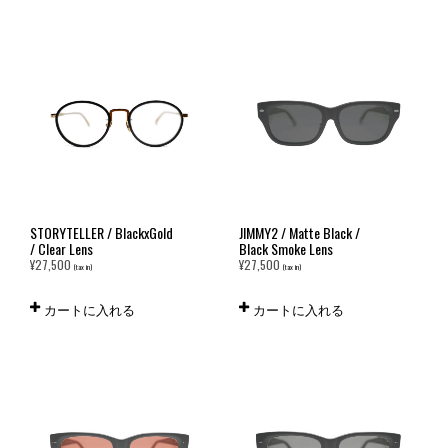
STORYTELLER / BlackxGold
JIMMY2 / Matte Black /
/ Clear Lens
Black Smoke Lens
¥
27,500
¥
27,500
(tax in)
(tax in)
カートに入れる
カートに入れる