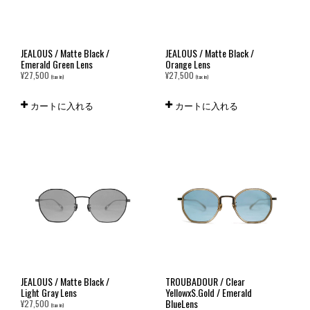
JEALOUS / Matte Black /
JEALOUS / Matte Black /
Emerald Green Lens
Orange Lens
¥
27,500
¥
27,500
(tax in)
(tax in)
カートに入れる
カートに入れる
JEALOUS / Matte Black /
TROUBADOUR / Clear
Light Gray Lens
YellowxS.Gold / Emerald
BlueLens
¥
27,500
(tax in)