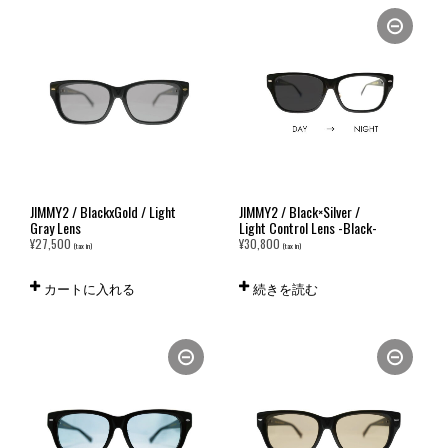
JIMMY2 / BlackxGold / Light
JIMMY2 / Black×Silver /
Gray Lens
Light Control Lens -Black-
¥
27,500
¥
30,800
(tax in)
(tax in)
カートに入れる
続きを読む