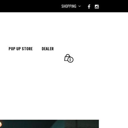
SHOPPING
POP UP STORE
DEALER
0