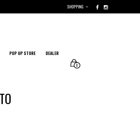
SHOPPING
POP UP STORE
DEALER
0
TO