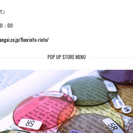
（代）
0：00
ngai.co.jp/floorinfo-rinto/
POP UP STORE MENU