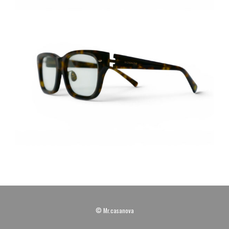
© Mr.casanova