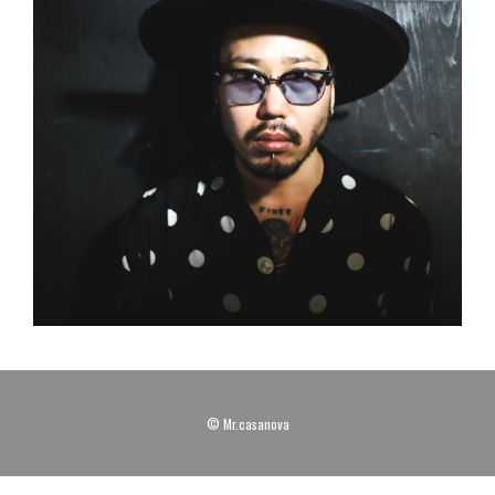
© Mr.casanova