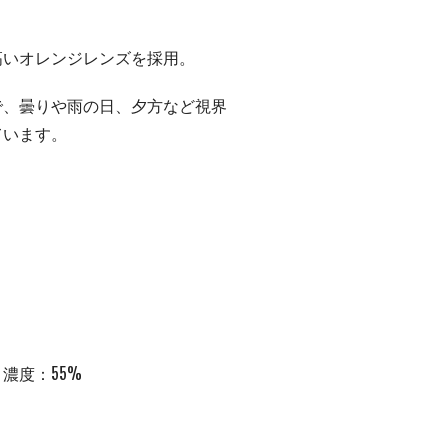
高いオレンジレンズを採用。
で、曇りや雨の日、夕方など視界
ています。
00 / 濃度：55%