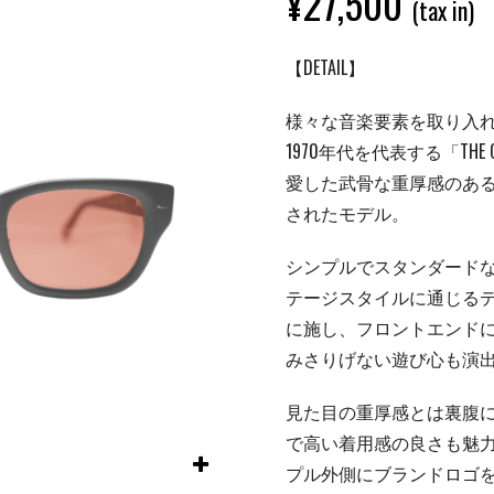
¥
27,500
(tax in)
【DETAIL】
様々な音楽要素を取り入
1970年代を代表する「TH
愛した武骨な重厚感のあ
されたモデル。
シンプルでスタンダード
テージスタイルに通じる
に施し、フロントエンド
みさりげない遊び心も演
見た目の重厚感とは裏腹
で高い着用感の良さも魅力の
プル外側にブランドロゴ