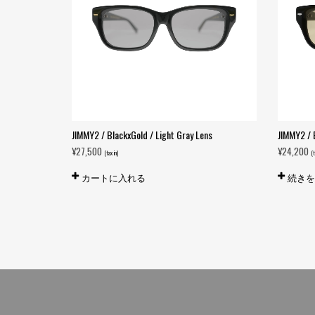
JIMMY2 / BlackxGold / Light Gray Lens
JIMMY2 / 
¥
27,500
¥
24,200
(tax in)
(t
カートに入れる
続き