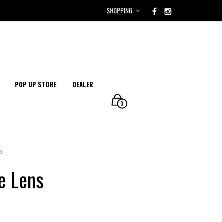
SHOPPING
POP UP STORE
DEALER
0
ns
e Lens