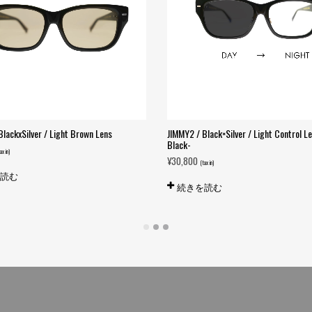
BlackxSilver / Light Brown Lens
JIMMY2 / Black×Silver / Light Control Le
Black-
ax in)
¥
30,800
(tax in)
を読む
続きを読む