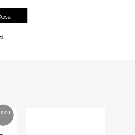
入れる
Y2
LD OUT