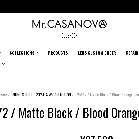
COLLECTIONS
PRODUCTS
LENS CUSTOM ORDER
REPAIR
Home
/
ONLINE STORE
/
2024 A/W COLLECTION
/ JIMMY2 / Matte Black / Blood Orange Le
2 / Matte Black / Blood Orang