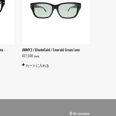
ns -
JIMMY2 / BlackxGold / Emerald Green Lens
JIMMY2 / Blac
Brown-
¥
27,500
(tax in)
¥
30,800
(tax in)
カートに入れる
カートに
© Mr.casanova