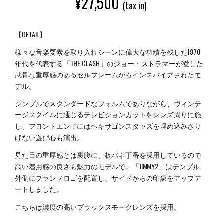
¥
27,500
(tax in)
【DETAIL】
様々な音楽要素を取り入れシーンに偉大な功績を残した1970
年代を代表する「THE CLASH」のジョー・ストラマーが愛した
武骨な重厚感のあるセルフレームからインスパイアされたモ
デル。
シンプルでスタンダードなフォルムでありながら、ヴィンテ
ージスタイルに通じるテレビジョンカットをレンズ周りに施
し、フロントエンドにはヘキサゴンスタッズを埋め込みさり
げない遊び心も演出。
見た目の重厚感とは裏腹に、板バネ丁番を採用しているので
高い着用感の良さも魅力のモデルで、「JIMMY2」はテンプル
外側にブランドロゴを配置し、サイドからの印象をアップデ
ートしました。
こちらは濃度の高いブラックスモークレンズを採用。